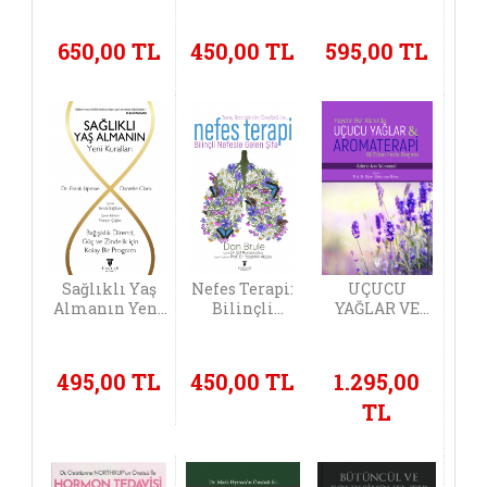
Tıp
650,00 TL
450,00 TL
595,00 TL
Sağlıklı Yaş
Nefes Terapi:
UÇUCU
Almanın Yeni
Bilinçli
YAĞLAR VE
Kuralları
Nefesle Gelen
AROMATERAPİ
Şifa
- 800'den Fazla
Reçete
495,00 TL
450,00 TL
1.295,00
TL