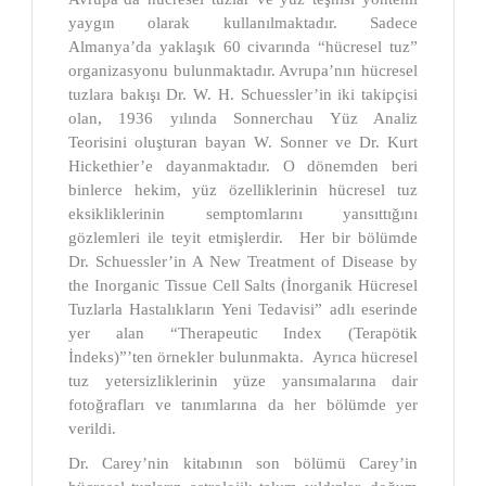
yaygın olarak kullanılmaktadır. Sadece
Almanya’da yaklaşık 60 civarında “hücresel tuz”
organizasyonu bulunmaktadır. Avrupa’nın hücresel
tuzlara bakışı Dr. W. H. Schuessler’in iki takipçisi
olan, 1936 yılında Sonnerchau Yüz Analiz
Teorisini oluşturan bayan W. Sonner ve Dr. Kurt
Hickethier’e dayanmaktadır. O dönemden beri
binlerce hekim, yüz özelliklerinin hücresel tuz
eksikliklerinin semptomlarını yansıttığını
gözlemleri ile teyit etmişlerdir. Her bir bölümde
Dr. Schuessler’in A New Treatment of Disease by
the Inorganic Tissue Cell Salts (İnorganik Hücresel
Tuzlarla Hastalıkların Yeni Tedavisi” adlı eserinde
yer alan “Therapeutic Index (Terapötik
İndeks)”’ten örnekler bulunmakta. Ayrıca hücresel
tuz yetersizliklerinin yüze yansımalarına dair
fotoğrafları ve tanımlarına da her bölümde yer
verildi.
Dr. Carey’nin kitabının son bölümü Carey’in