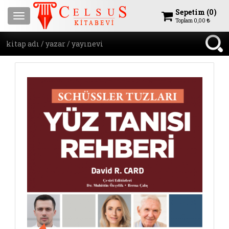
Sepetim (
0
)
Menu
Toplam
0,00