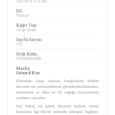
19,5 cm x 27,5 cm
Dil
Türkçe
Kağıt Tipi
115 gr. Kuşe
Sayfa Sayısı
176
Stok Kodu
978586532486
Marka
Celsus & Kios
Elinizdeki kitap sunulan fotoğraflarla birlikte
hücresel tuz yetersizliklerini görselleştirebilmenize,
tanımanıza ve daha iyi bir sağlığa kavuşmanıza
yardımcı olacaktır.
Son birkaç yıl içinde hücresel tuzların önemi
konusuna ilgi büyük miktarda artmıştır. İngilizce