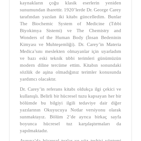
kaynakların çoğu klasik eserlerin yeniden
sunumundan ibarettir. 1920’lerde Dr. George Carey
tarafından yazılan iki kitabı güncelledim. Bunlar
The Biochemic System of Medicine (Tıbbi
Biyokimya Sistemi) ve The Chemistry and
Wonders of the Human Body (İnsan Bedeninin
Kimyası ve Muhteşemliği). Dr. Carey’in Materia
Medica’sını meslekten olmayanlar için uyarladım
ve bazı eski teknik tıbbi terimleri günümüzün
modern diline tercüme ettim. Kitabın sonundaki
sözlük de aşina olmadığınız terimler konusunda
yardımcı olacaktır.
Dr. Carey’in referans kitabı oldukça ilgi çekici ve
kullanışlı. Belirli bir hücresel tuzu kapsayan her bir
bölümde bu bilgiyi ilgili tedaviye dair diğer
yazılarının Okuyucuya Notlar versiyonu olarak
sunmaktayız. Bölüm 2’de ayrıca birkaç sayfa
boyunca hücresel tuz karşılaştırmaları da
yapılmaktadır.
Avrupa’da hücresel tuzlar ve yüz teşhisi yöntemi