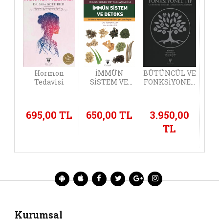
Hormon
İMMÜN
BÜTÜNCÜL VE
Tedavisi
SİSTEM VE
FONKSİYONEL
DETOKS -
TIP
Fonksiyonel
• Nütrisyonel
Tıp Yaklaşımı
Tedaviler -
695,00 TL
650,00 TL
3.950,00
İle
İlkeler ve
Uygulamalar
TL
Kurumsal