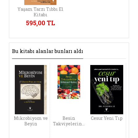
Yaşam Tarzı Tıbbı El
Kitabı
595,00 TL
Bu kitabı alanlar bunları aldı
Mikrobiyom ve
Besin
Cesur Yeni Tıp
Beyin
Takviyelerine
Bilimsel Bakış