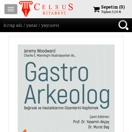
Sepetim (
0
)
Menu
Toplam
0,00