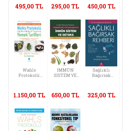
495,00 TL
295,00 TL
450,00 TL
Wahls
İMMÜN
Sağlıklı
Protokolü:
SİSTEM VE
Bağırsak
Yemek
DETOKS -
Rehberi
Tarifleri
Fonksiyonel
Tıp Yaklaşımı
1.150,00 TL
650,00 TL
325,00 TL
İle