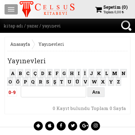
Sepetim (
0
)
Menu
Toplam
0,00
Anasayfa
Yayınevleri
Yayınevleri
A
B
C
Ç
D
E
F
G
H
I
İ
J
K
L
M
N
O
Ö
P
Q
R
S
Ş
T
U
Ü
V
W
X
Y
Z
0-9
0 Kayıt bulundu Toplam 0 Sayfa