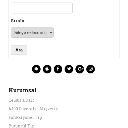
Sırala
Kurumsal
Celsus'a Dair
%100 Güvenilir Alışveriş
Fonksiyonel Tıp
Bütüncül Tıp