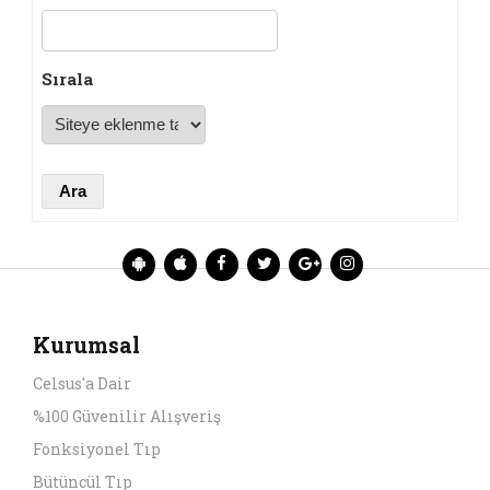
Sırala
Kurumsal
Celsus'a Dair
%100 Güvenilir Alışveriş
Fonksiyonel Tıp
Bütüncül Tıp